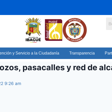
ención y Servicio a la Ciudadanía
Transparencia
Part
zos, pasacalles y red de alc
022 9:26 am