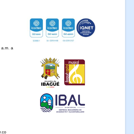
 a.m. a
v.co