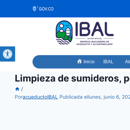
Abrir barra de herramientas
Inicio
IBAL
At
Limpieza de sumideros, po
/
Por
acueductoIBAL
Publicada el
lunes, junio 6, 2