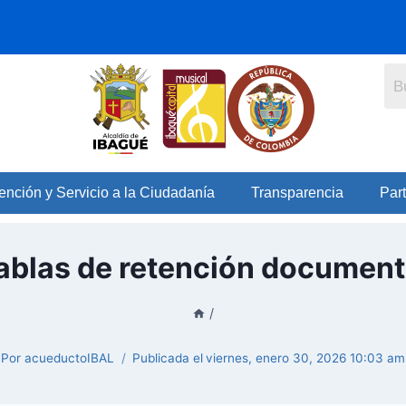
ención y Servicio a la Ciudadanía
Transparencia
Part
ablas de retención document
/
Por
acueductoIBAL
Publicada el
viernes, enero 30, 2026 10:03 am