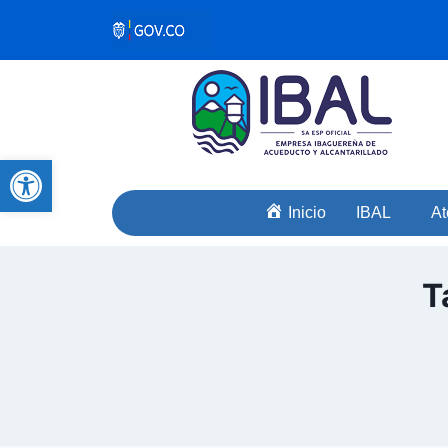
Abrir barra de herramientas
Inicio
IBAL
At
T