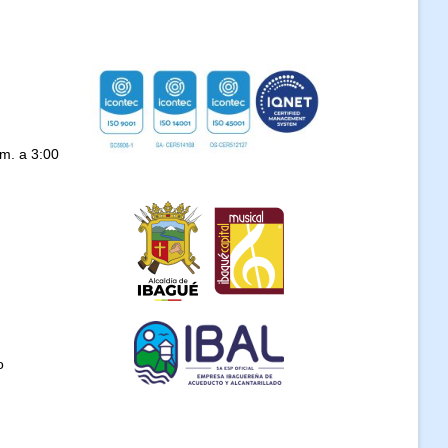
.m. a 3:00
o