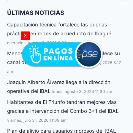
ÚLTIMAS NOTICIAS
Capacitación técnica fortalece las buenas
prácticas en redes de acueducto de Ibagué
X
miércoles, agosto 5, 2026 8:33 am
Menos filas, más comodidad. IBAL fortalece su
canal de pago en línea
miércoles, agosto 5, 2026 8:17
am
Joaquín Alberto Álvarez llega a la dirección
operativa del IBAL
lunes, agosto 3, 2026 11:30 am
Habitantes de El Triunfo tendrán mejores vías
gracias a intervención del Combo 3×1 del IBAL
viernes, julio 31, 2026 11:09 am
Plan de alivio para usuarios morosos del IBAL