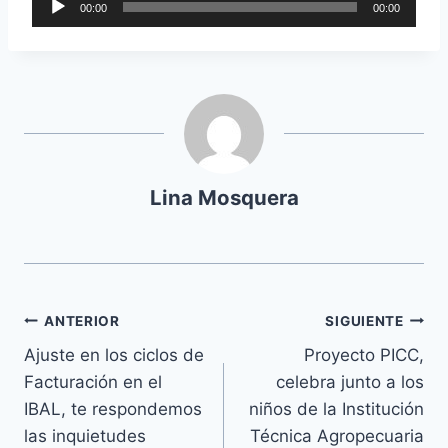
00:00
00:00
e
p
r
o
d
u
c
Lina Mosquera
t
o
r
d
ANTERIOR
SIGUIENTE
e
a
Ajuste en los ciclos de
Proyecto PICC,
u
Facturación en el
celebra junto a los
d
IBAL, te respondemos
niños de la Institución
i
las inquietudes
Técnica Agropecuaria