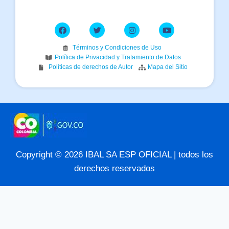
Términos y Condiciones de Uso
Política de Privacidad y Tratamiento de Datos
Políticas de derechos de Autor
Mapa del Sitio
Copyright © 2026 IBAL SA ESP OFICIAL | todos los
derechos reservados
Reproductor
00:00
00:03
de
audio