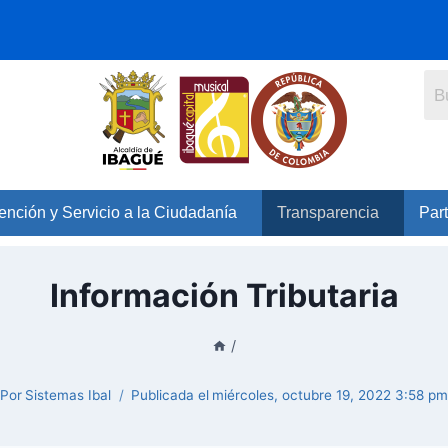
ención y Servicio a la Ciudadanía
Transparencia
Part
Información Tributaria
/
Por
Sistemas Ibal
Publicada el
miércoles, octubre 19, 2022 3:58 p