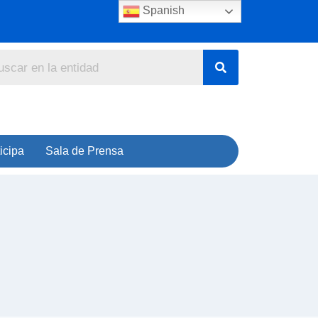
Spanish
icipa
Sala de Prensa
m