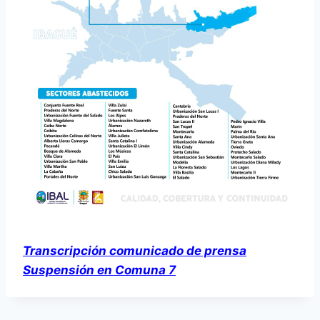
r
d
e
a
u
d
i
o
Transcripción comunicado de prensa
Suspensión en Comuna 7