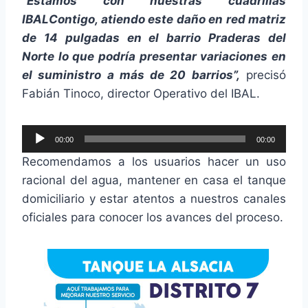
“Estamos con nuestras cuadrillas
IBALContigo, atiendo este daño en red matriz
de 14 pulgadas en el barrio Praderas del
Norte lo que podría presentar variaciones en
el suministro a más de 20 barrios”,
precisó
Fabián Tinoco, director Operativo del IBAL.
R
00:00
00:00
e
Recomendamos a los usuarios hacer un uso
p
racional del agua, mantener en casa el tanque
r
domiciliario y estar atentos a nuestros canales
o
oficiales para conocer los avances del proceso.
d
u
c
t
o