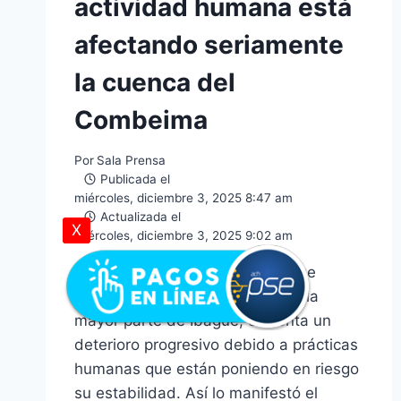
actividad humana está
afectando seriamente
la cuenca del
Combeima
Por
Sala Prensa
Publicada el
miércoles, diciembre 3, 2025 8:47 am
Actualizada el
X
miércoles, diciembre 3, 2025 9:02 am
La cuenca del río Combeima, que
históricamente ha abastecido a la
mayor parte de Ibagué, enfrenta un
deterioro progresivo debido a prácticas
humanas que están poniendo en riesgo
su estabilidad. Así lo manifestó el