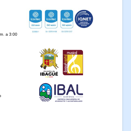
.m. a 3:00
o