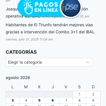
am
Joaquín Alberto Álvarez llega a la dirección
operativa del IBAL
lunes, agosto 3, 2026 11:30 am
Habitantes de El Triunfo tendrán mejores vías
gracias a intervención del Combo 3×1 del IBAL
viernes, julio 31, 2026 11:09 am
CATEGORÍAS
agosto 2026
L
M
X
J
V
S
D
1
2
3
4
5
6
7
8
9