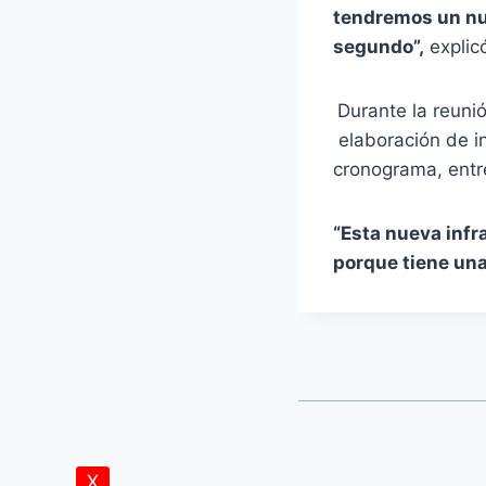
tendremos un nu
segundo”,
explicó
Durante la reuni
elaboración de in
cronograma, entre
“Esta nueva infr
porque tiene una
X