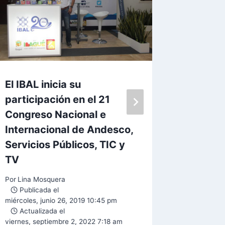
El IBAL inicia su
Se cump
participación en el 21
trabajo
Congreso Nacional e
Pola d
Internacional de Andesco,
Comple
Servicios Públicos, TIC y
Por
Lina M
TV
Public
martes, en
Por
Lina Mosquera
Actual
Publicada el
lunes, sep
miércoles, junio 26, 2019 10:45 pm
Actualizada el
viernes, septiembre 2, 2022 7:18 am