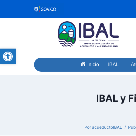
Abrir barra de herramientas
Inicio
IBAL
At
IBAL y F
Por
acueductoIBAL
Pub