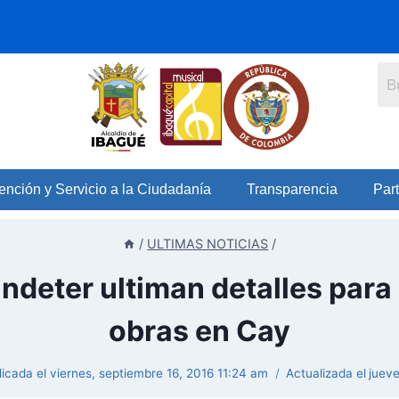
ención y Servicio a la Ciudadanía
Transparencia
Part
/
ULTIMAS NOTICIAS
/
indeter ultiman detalles para 
obras en Cay
licada el
viernes, septiembre 16, 2016 11:24 am
Actualizada el
jueve