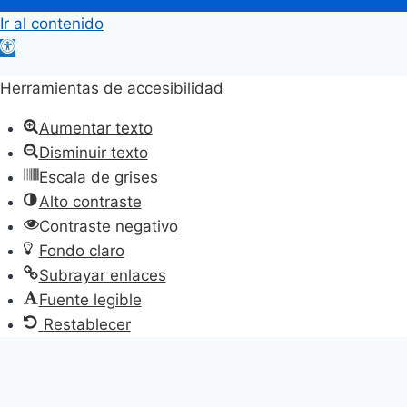
Ir al contenido
Abrir
barra
Herramientas de accesibilidad
de
herramientas
Aumentar texto
Disminuir texto
Escala de grises
Alto contraste
Contraste negativo
Fondo claro
Subrayar enlaces
Fuente legible
Restablecer