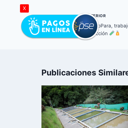
X
ANTERIOR
#ElIbalNoPara, trabaj
desinfección
Publicaciones Similar