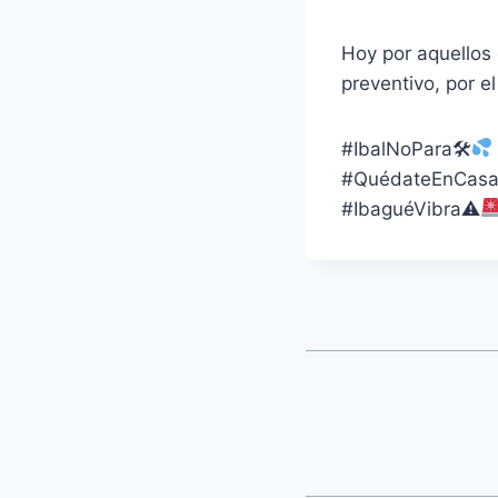
Hoy por aquellos 
preventivo, por el
#IbalNoPara🛠
#QuédateEnCas
#IbaguéVibra⚠