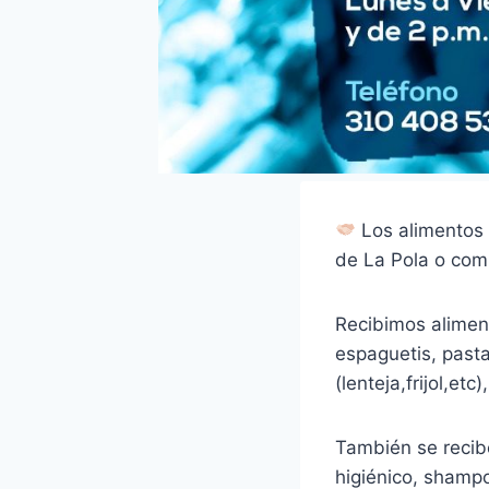
Los alimentos 
de La Pola o com
Recibimos aliment
espaguetis, pasta
(lenteja,frijol,et
También se recib
higiénico, shamp