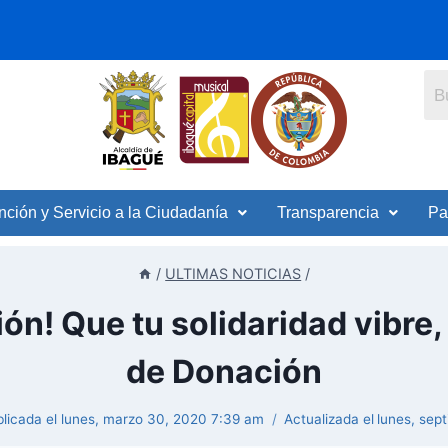
nción y Servicio a la Ciudadanía
Transparencia
Pa
/
ULTIMAS NOTICIAS
/
ón! Que tu solidaridad vibr
de Donación
licada el
lunes, marzo 30, 2020 7:39 am
Actualizada el
lunes, sep