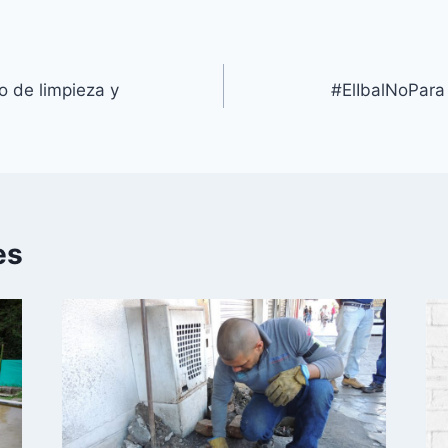
o de limpieza y
#ElIbalNoPara 
es