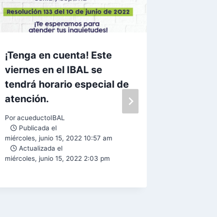
¡Tenga en cuenta! Este
El PICC
viernes en el IBAL se
institu
tendrá horario especial de
Ibagué
atención.
Por
Lina M
Public
Por
acueductoIBAL
jueves, jul
Publicada el
Actual
miércoles, junio 15, 2022 10:57 am
lunes, ago
Actualizada el
miércoles, junio 15, 2022 2:03 pm