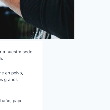
r a nuestra sede
a.
he en polvo,
os granos
 baño, papel