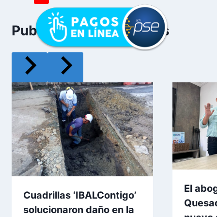
Publicaciones Similares
El abo
Cuadrillas ‘IBALContigo’
Quesa
solucionaron daño en la