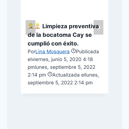
Limpieza preventiva
de la bocatoma Cay se
cumplió con éxito.
Por
Lina Mosquera
Publicada
el
viernes, junio 5, 2020 4:18
pm
lunes, septiembre 5, 2022
2
e
2:14 pm
Actualizada el
lunes,
septiembre 5, 2022 2:14 pm
e