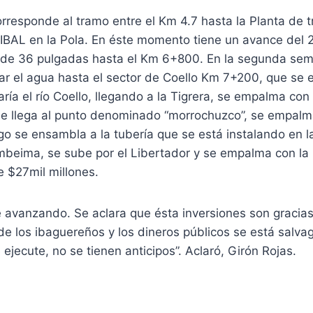
corresponde al tramo entre el Km 4.7 hasta la Planta de 
 IBAL en la Pola. En éste momento tiene un avance del 
a de 36 pulgadas hasta el Km 6+800. En la segunda se
ar el agua hasta el sector de Coello Km 7+200, que se 
ría el río Coello, llegando a la Tigrera, se empalma con
 se llega al punto denominado “morrochuzco”, se empalm
o se ensambla a la tubería que se está instalando en la
mbeima, se sube por el Libertador y se empalma con la 
e $27mil millones.
e avanzando. Se aclara que ésta inversiones son gracias 
de los ibaguereños y los dineros públicos se está salv
 ejecute, no se tienen anticipos”. Aclaró, Girón Rojas.