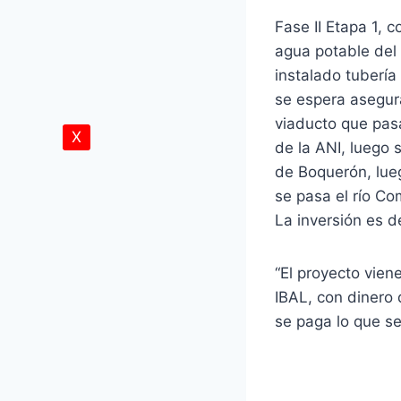
Fase II Etapa 1, 
agua potable del
instalado tuberí
se espera asegur
viaducto que pasa
X
de la ANI, luego
de Boquerón, lueg
se pasa el río Co
La inversión es d
“El proyecto vien
IBAL, con dinero 
se paga lo que se