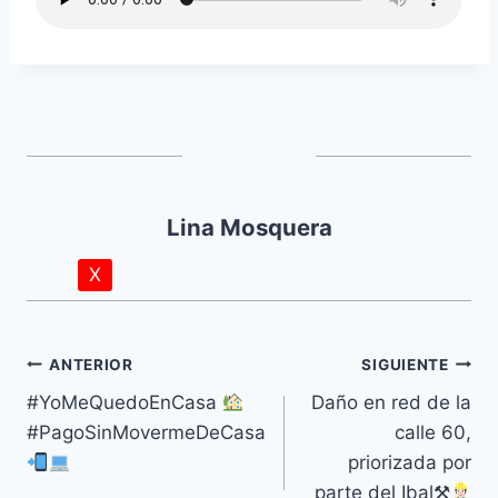
Lina Mosquera
X
ANTERIOR
SIGUIENTE
#YoMeQuedoEnCasa
Daño en red de la
#PagoSinMovermeDeCasa
calle 60,
priorizada por
parte del Ibal⚒