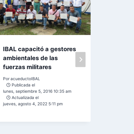
IBAL capacitó a gestores
SENA, c
ambientales de las
operari
fuerzas militares
compet
Por
acueductoIBAL
Por
Lina M
Publicada el
Public
lunes, septiembre 5, 2016 10:35 am
jueves, se
Actualizada el
Actual
jueves, agosto 4, 2022 5:11 pm
jueves, se