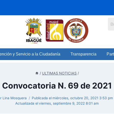
ención y Servicio a la Ciudadanía
Transparencia
Part
/
ULTIMAS NOTICIAS
/
Convocatoria N. 69 de 2021
r
Lina Mosquera
Publicada el
miércoles, octubre 20, 2021 3:53 pm
Actualizada el
viernes, septiembre 9, 2022 8:01 am