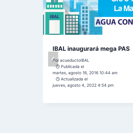
IBAL inaugurará mega PAS
a
Por
acueductoIBAL
del
Publicada el
martes, agosto 16, 2016 10:44 am
ar el
Actualizada el
a los
jueves, agosto 4, 2022 4:54 pm
07 pm
0 pm