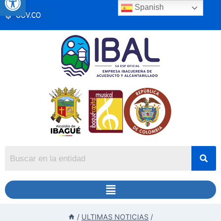
Spanish
/
ULTIMAS NOTICIAS
/