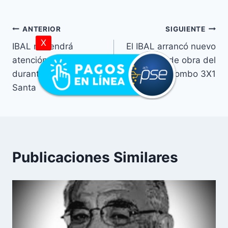
ANTERIOR
SIGUIENTE
X
IBAL no tendrá
El IBAL arrancó nuevo
atención al público
frente de obra del
durante Semana
Combo 3X1
Santa
Publicaciones Similares