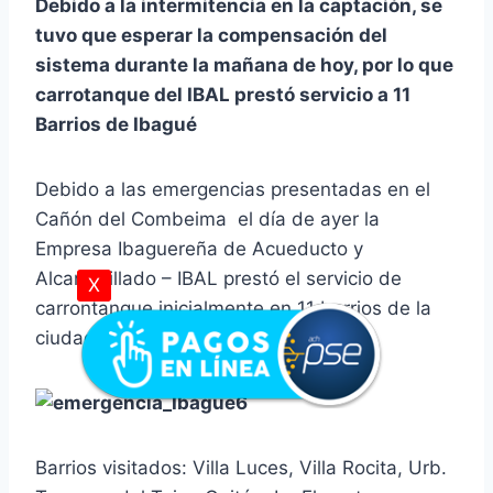
Debido a la intermitencia en la captación, se
tuvo que esperar la compensación del
sistema durante la mañana de hoy, por lo que
carrotanque del IBAL prestó servicio a 11
Barrios de Ibagué
Debido a las emergencias presentadas en el
Cañón del Combeima el día de ayer la
Empresa Ibaguereña de Acueducto y
Alcantarillado – IBAL prestó el servicio de
X
carrontanque inicialmente en 11 barrios de la
ciudad de Ibagué.
Barrios visitados: Villa Luces, Villa Rocita, Urb.