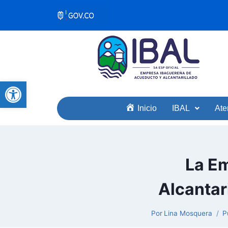
Abrir barra de herramientas
Inicio
IBAL
Ate
La E
Alcantar
Por
Lina Mosquera
P