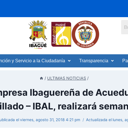
nción y Servicio a la Ciudadanía
Transparencia
Pa
/
ULTIMAS NOTICIAS
/
mpresa Ibaguereña de Acuedu
illado – IBAL, realizará seman
ublicada el
viernes, agosto 31, 2018 4:21 pm
Actualizada el
lunes, 