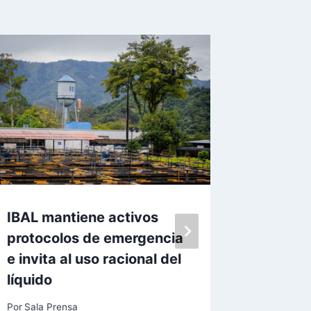
IBAL mantiene activos
ESTOY 
protocolos de emergencia
CON L
e invita al uso racional del
IBAL: 
líquido
JARAM
Por
Sala Prensa
Por
acuedu