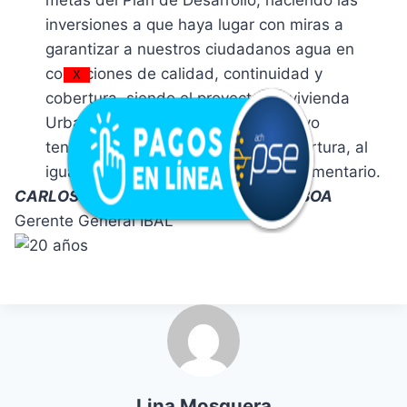
inversiones a que haya lugar con miras a
garantizar a nuestros ciudadanos agua en
condiciones de calidad, continuidad y
X
cobertura, siendo el proyecto de vivienda
Urbanización “El Escobal”, un objetivo
tendiente a la ampliación de la cobertura, al
igual que lo es el Acueducto Complementario.
CARLOS FERNANDO GUTIÉRREZ GAMBOA
Gerente General IBAL
Lina Mosquera