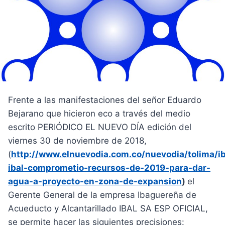
Frente a las manifestaciones del señor Eduardo
Bejarano que hicieron eco a través del medio
escrito PERIÓDICO EL NUEVO DÍA edición del
viernes 30 de noviembre de 2018,
(
http://www.elnuevodia.com.co/nuevodia/tolima/
ibal-comprometio-recursos-de-2019-para-dar-
agua-a-proyecto-en-zona-de-expansion
)
el
Gerente General de la empresa Ibaguereña de
Acueducto y Alcantarillado IBAL SA ESP OFICIAL,
se permite hacer las siguientes precisiones: