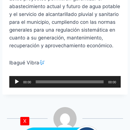
abastecimiento actual y futuro de agua potable
y el servicio de alcantarillado pluvial y sanitario
para el municipio, cumpliendo con las normas
generales para una regulación sistemática en
cuanto a su generación, mantenimiento,
recuperación y aprovechamiento económico.
Ibagué Vibra
R
00:00
00:00
e
p
r
o
d
X
u