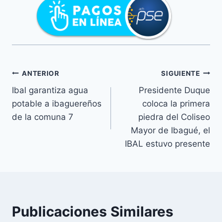
c
Lina Mosquera
t
o
r
d
ANTERIOR
SIGUIENTE
e
a
Ibal garantiza agua
Presidente Duque
u
potable a ibaguereños
coloca la primera
d
de la comuna 7
piedra del Coliseo
i
Mayor de Ibagué, el
o
IBAL estuvo presente
Publicaciones Similares