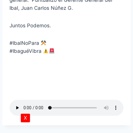
general.” Puntualizó el Gerente General del
Ibal, Juan Carlos Núñez G.
Juntos Podemos.
#IbalNoPara
#IbaguéVibra
X