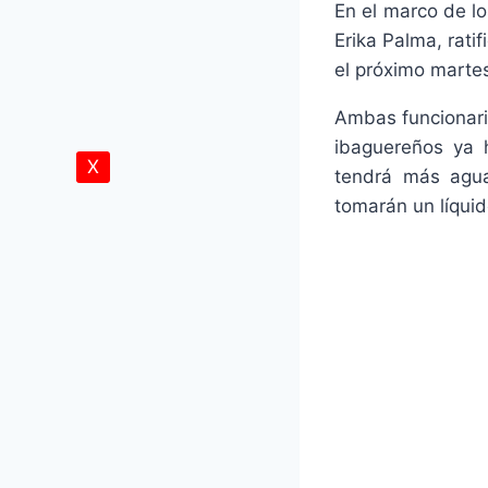
En el marco de l
Erika Palma, rati
el próximo martes
Ambas funcionari
ibaguereños ya h
X
tendrá más agu
tomarán un líqui