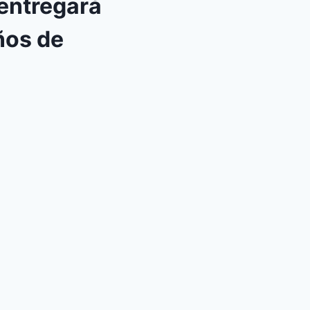
 entregará
ños de