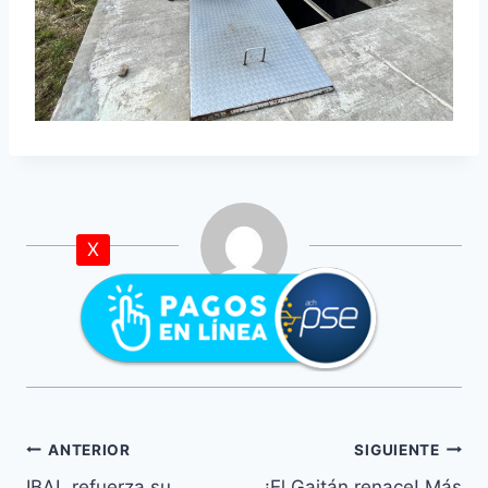
X
Sala Prensa
ANTERIOR
SIGUIENTE
IBAL refuerza su
¡El Gaitán renace! Más