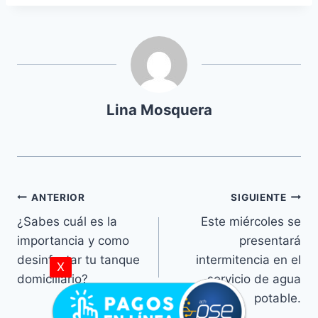
p
r
o
d
u
c
Lina Mosquera
t
o
r
d
ANTERIOR
SIGUIENTE
e
a
¿Sabes cuál es la
Este miércoles se
u
importancia y como
presentará
d
desinfectar tu tanque
intermitencia en el
X
i
domiciliario?
servicio de agua
o
potable.