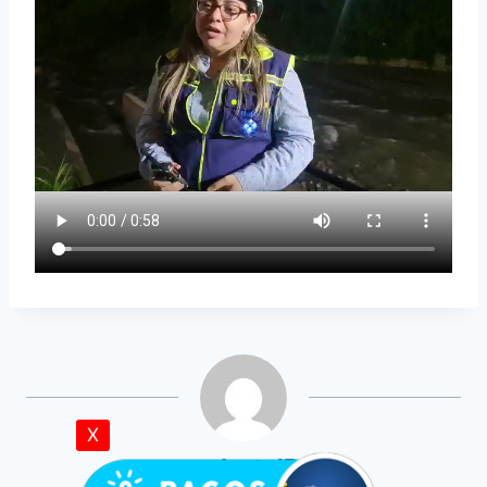
X
acueductoIBAL