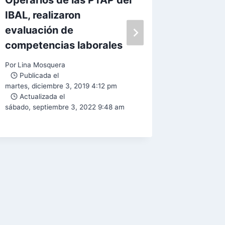
Operarios de las PTAP del
Con el 
IBAL, realizaron
el servi
evaluación de
del Dis
competencias laborales
6 se re
manteni
Por
Lina Mosquera
estació
Publicada el
martes, diciembre 3, 2019 4:12 pm
presión
Actualizada el
en la cl
sábado, septiembre 3, 2022 9:48 am
Por
Lina M
Public
jueves, se
Actual
viernes, s