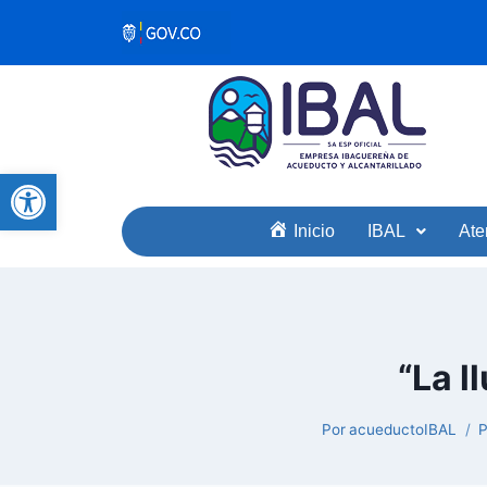
Abrir barra de herramientas
Inicio
IBAL
Ate
“La l
Por
acueductoIBAL
P