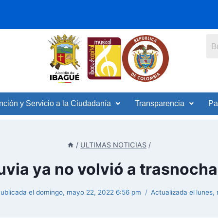
nción y Servicio a la Ciudadanía
Transparencia
Pa
/
ULTIMAS NOTICIAS
/
luvia ya no volvió a trasnoch
ublicada el
domingo, mayo 22, 2022 6:56 pm
Actualizada el
lunes,