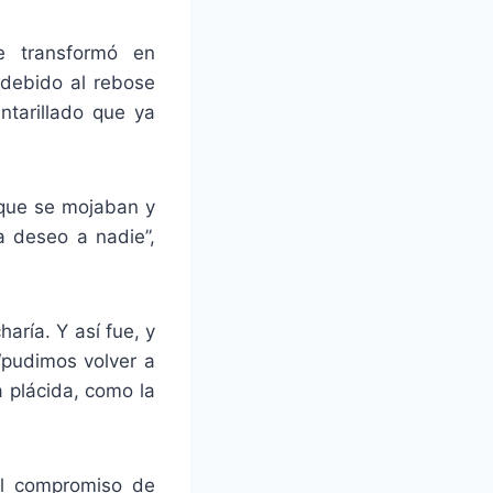
e transformó en
 debido al rebose
ntarillado que ya
 que se mojaban y
a deseo a nadie”,
aría. Y así fue, y
 “pudimos volver a
 plácida, como la
al compromiso de