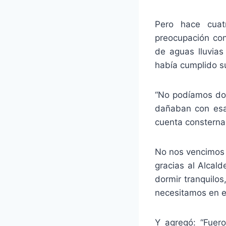
Pero hace cuat
preocupación con
de aguas lluvias
había cumplido su
“No podíamos dor
dañaban con esas
cuenta consterna
No nos vencimos y
gracias al Alcald
dormir tranquilo
necesitamos en e
Y agregó: “Fuer