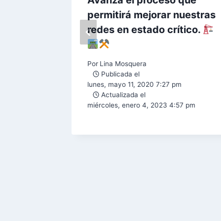
miso de
Avanza el proceso que
el
permitirá mejorar nuestras
BAL gana
redes en estado crítico.
a en
a
Por
Lina Mosquera
Publicada el
lunes, mayo 11, 2020 7:27 pm
Actualizada el
2 am
miércoles, enero 4, 2023 4:57 pm
 pm