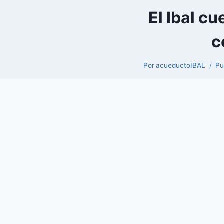
El Ibal c
c
Por
acueductoIBAL
Pu