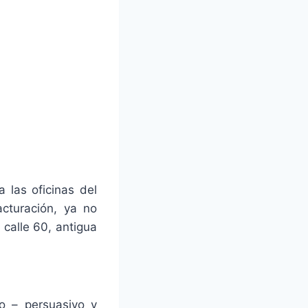
 las oficinas del
acturación, ya no
 calle 60, antigua
o – persuasivo y