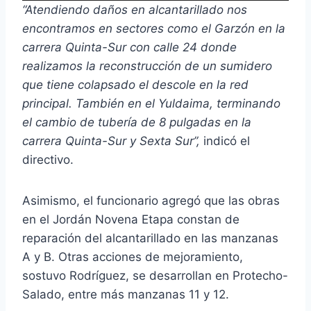
e
“Atendiendo daños en alcantarillado nos
p
encontramos en sectores como el Garzón en la
r
carrera Quinta-Sur con calle 24 donde
o
realizamos la reconstrucción de un sumidero
d
que tiene colapsado el descole en la red
u
principal. También en el Yuldaima, terminando
c
el cambio de tubería de 8 pulgadas en la
t
carrera Quinta-Sur y Sexta Sur”,
indicó el
o
directivo.
r
d
Asimismo, el funcionario agregó que las obras
e
en el Jordán Novena Etapa constan de
a
reparación del alcantarillado en las manzanas
u
A y B. Otras acciones de mejoramiento,
d
sostuvo Rodríguez, se desarrollan en Protecho-
i
Salado, entre más manzanas 11 y 12.
o