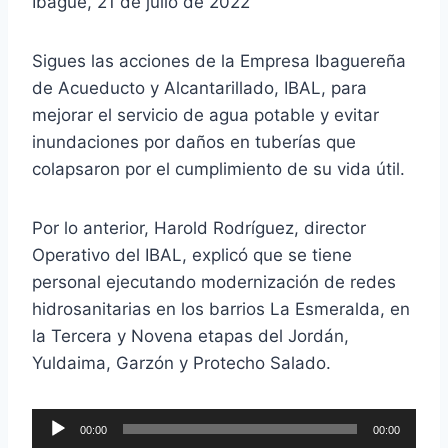
Ibagué, 21 de julio de 2022
Sigues las acciones de la Empresa Ibaguereña
de Acueducto y Alcantarillado, IBAL, para
mejorar el servicio de agua potable y evitar
inundaciones por daños en tuberías que
colapsaron por el cumplimiento de su vida útil.
Por lo anterior, Harold Rodríguez, director
Operativo del IBAL, explicó que se tiene
personal ejecutando modernización de redes
hidrosanitarias en los barrios La Esmeralda, en
la Tercera y Novena etapas del Jordán,
Yuldaima, Garzón y Protecho Salado.
R
00:00
00:00