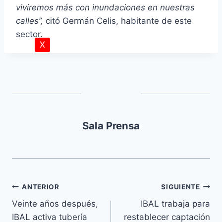
o
viviremos más con inundaciones en nuestras
d
calles”,
citó Germán Celis, habitante de este
u
sector.
c
X
t
o
r
d
e
a
Sala Prensa
u
d
i
o
ANTERIOR
SIGUIENTE
Veinte años después,
IBAL trabaja para
IBAL activa tubería
restablecer captación