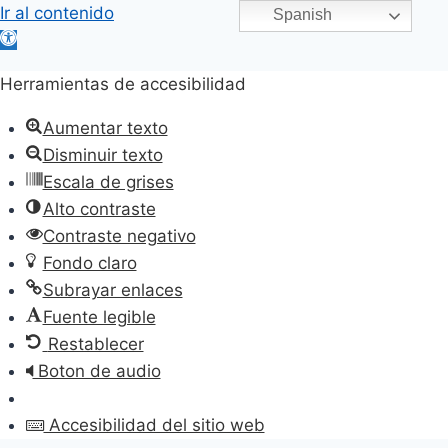
Ir al contenido
Spanish
Abrir
barra
Herramientas de accesibilidad
de
herramientas
Aumentar texto
Disminuir texto
Escala de grises
Alto contraste
Contraste negativo
Fondo claro
Subrayar enlaces
Fuente legible
Restablecer
Boton de audio
Accesibilidad del sitio web