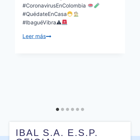
#CoronavirusEnColombia
#QuédateEnCasa
#IbaguéVibra⚠
Leer más
IBAL S.A. E.S.P.