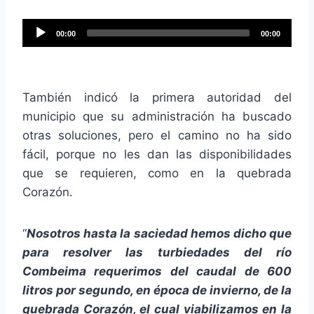
R
00:00
00:00
e
p
r
También indicó la primera autoridad del
o
municipio que su administración ha buscado
d
otras soluciones, pero el camino no ha sido
u
fácil, porque no les dan las disponibilidades
c
que se requieren, como en la quebrada
t
Corazón.
o
r
“
Nosotros hasta la saciedad hemos dicho que
d
para resolver las turbiedades del río
e
Combeima requerimos del caudal de 600
a
litros por segundo, en época de invierno, de la
u
quebrada Corazón, el cual viabilizamos en la
d