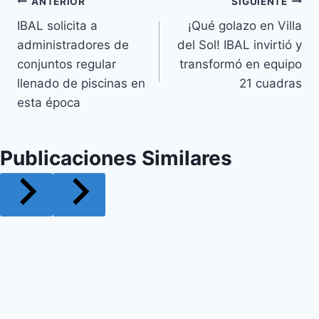
Navegación
ANTERIOR
SIGUIENTE
IBAL solicita a
¡Qué golazo en Villa
de
administradores de
del Sol! IBAL invirtió y
entradas
conjuntos regular
transformó en equipo
llenado de piscinas en
21 cuadras
esta época
Publicaciones Similares