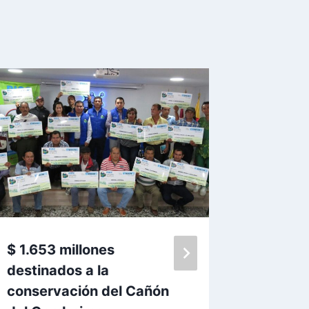
ANTE 
DIRECT
BALAN
Por
acuedu
Public
martes, ma
Actual
jueves, ag
$ 1.653 millones
destinados a la
conservación del Cañón