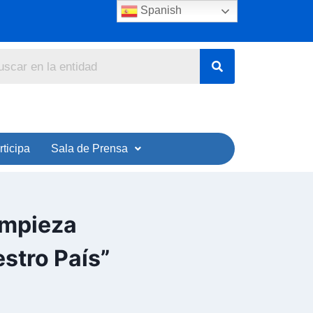
Spanish
rticipa
Sala de Prensa
Limpieza
stro País”