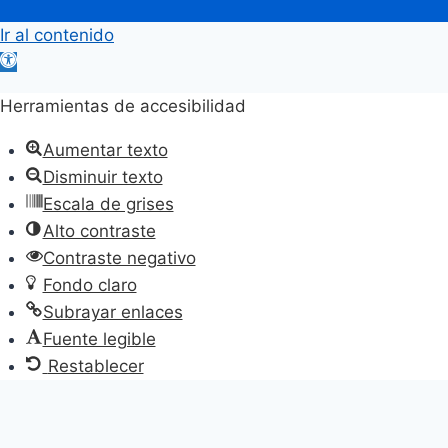
Ir al contenido
Abrir
barra
Herramientas de accesibilidad
de
herramientas
Aumentar texto
Disminuir texto
Escala de grises
Alto contraste
Contraste negativo
Fondo claro
Subrayar enlaces
Fuente legible
Restablecer