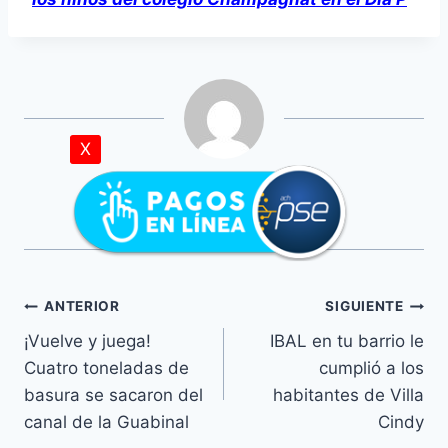
d
u
c
t
o
r
X
d
Sala Prensa
e
a
u
d
i
ANTERIOR
SIGUIENTE
o
¡Vuelve y juega!
IBAL en tu barrio le
Cuatro toneladas de
cumplió a los
basura se sacaron del
habitantes de Villa
canal de la Guabinal
Cindy