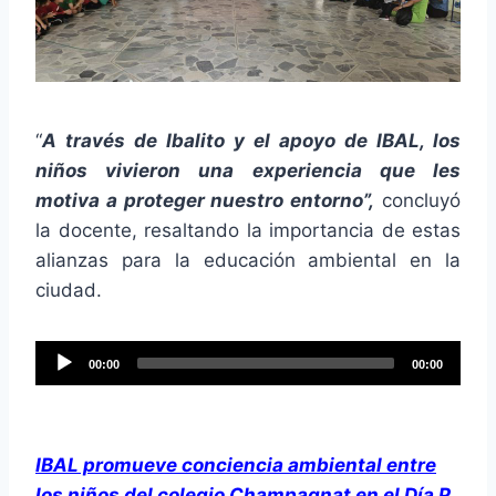
“
A través de Ibalito y el apoyo de IBAL, los
niños vivieron una experiencia que les
motiva a proteger nuestro entorno”,
concluyó
la docente, resaltando la importancia de estas
alianzas para la educación ambiental en la
ciudad.
R
00:00
00:00
e
p
r
IBAL promueve conciencia ambiental entre
o
los niños del colegio Champagnat en el Día P