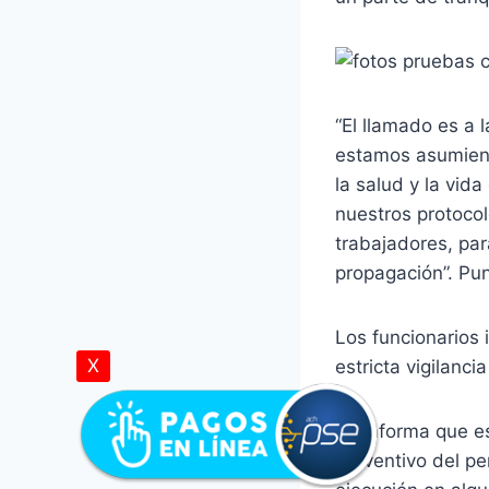
“El llamado es a 
estamos asumien
la salud y la vid
nuestros protoco
trabajadores, par
propagación”. Pu
Los funcionarios 
X
estricta vigilanc
Se informa que es
preventivo del pe