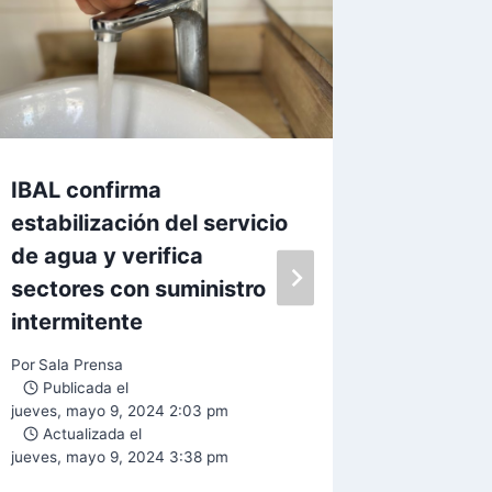
IBAL confirma
Debido 
estabilización del servicio
turbied
de agua y verifica
suspend
sectores con suministro
de agu
intermitente
Por
Lina M
Public
Por
Sala Prensa
lunes, may
Publicada el
Actual
jueves, mayo 9, 2024 2:03 pm
martes, se
Actualizada el
jueves, mayo 9, 2024 3:38 pm