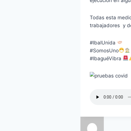
ejecución en alg
Todas esta medid
trabajadores y d
#IbalUnida
#SomosUno
#IbaguéVibra