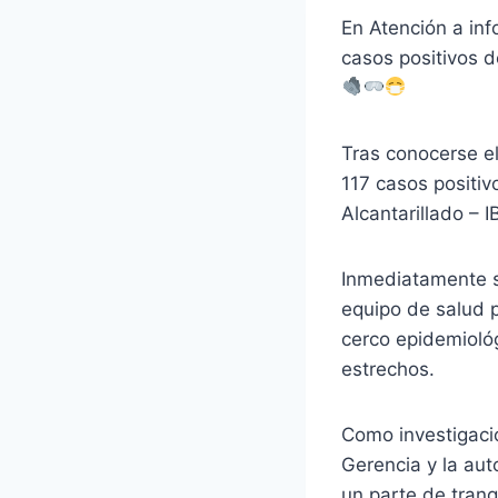
En Atención a inf
casos positivos d
Tras conocerse el
117 casos positi
Alcantarillado – I
Inmediatamente se
equipo de salud p
cerco epidemiológ
estrechos.
Como investigació
Gerencia y la aut
un parte de tranq